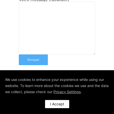
We use cookies to enhance your experience while using our
website. To learn more about the cookies we use and the data
© Depuis 2006
KAREDESS
- Création
we collect, please check our
Privacy Settings
.
de sites internet à Wittelsheim
I Accept