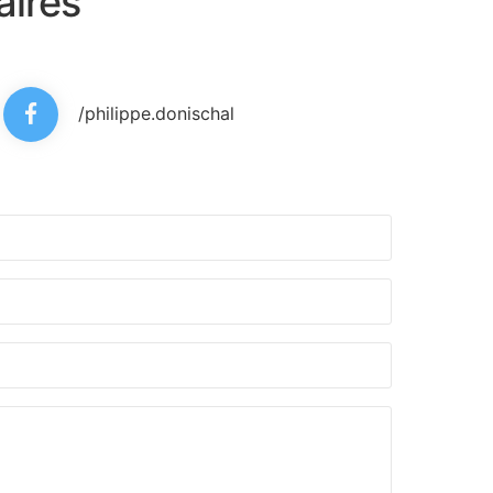
aires
/philippe.donischal