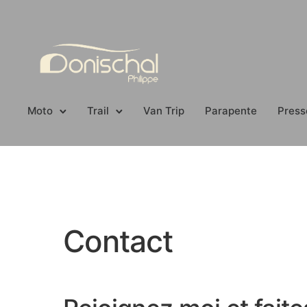
Moto
Trail
Van Trip
Parapente
Press
Contact