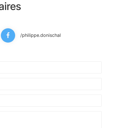
aires
/philippe.donischal