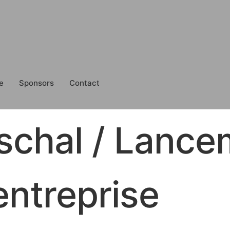
e
Sponsors
Contact
schal / Lance
entreprise