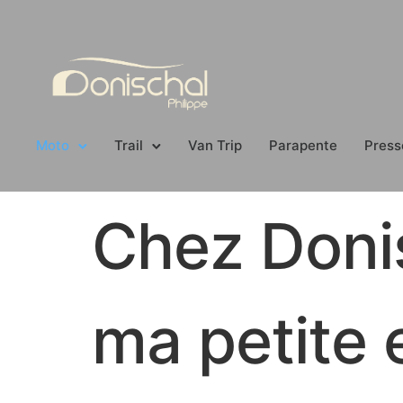
Moto
Trail
Van Trip
Parapente
Press
Chez Doni
ma petite 